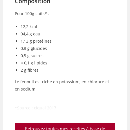
Composition
Pour 100g cuits* :
12,2 kcal
94,4 g eau
1,13 g protéines
0,8 g glucides
0,5 g sucres
< 0,1 g lipides
2 g fibres
Le fenouil est riche en potassium, en chlorure et
en sodium.
*Source : ciqual 2017
Retrouvez toutes mes recettes à base de