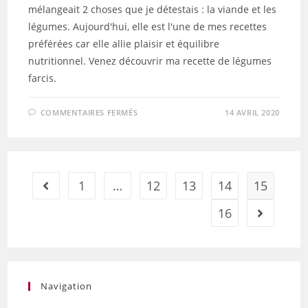
mélangeait 2 choses que je détestais : la viande et les
légumes. Aujourd'hui, elle est l'une de mes recettes
préférées car elle allie plaisir et équilibre
nutritionnel. Venez découvrir ma recette de légumes
farcis.
SUR
COMMENTAIRES FERMÉS
14 AVRIL 2020
LÉGUMES
FARCIS
1
…
12
13
14
15
Go to the previous page
16
Aller à la 
Navigation