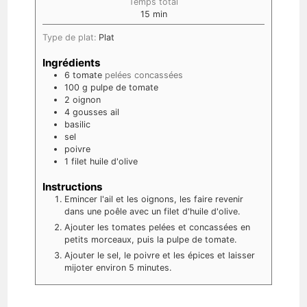
Temps total
15
min
Type de plat:
Plat
Ingrédients
6
tomate
pelées concassées
100
g
pulpe de tomate
2
oignon
4
gousses
ail
basilic
sel
poivre
1
filet
huile d'olive
Instructions
Emincer l'ail et les oignons, les faire revenir
dans une poêle avec un filet d'huile d'olive.
Ajouter les tomates pelées et concassées en
petits morceaux, puis la pulpe de tomate.
Ajouter le sel, le poivre et les épices et laisser
mijoter environ 5 minutes.